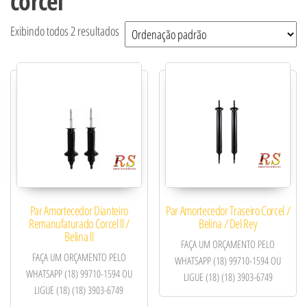
corcel
Exibindo todos 2 resultados
Par Amortecedor Dianteiro
Par Amortecedor Traseiro Corcel /
Remanufaturado Corcel ll /
Belina / Del Rey
Belina ll
FAÇA UM ORÇAMENTO PELO
FAÇA UM ORÇAMENTO PELO
WHATSAPP (18) 99710-1594 OU
WHATSAPP (18) 99710-1594 OU
LIGUE (18) (18) 3903-6749
LIGUE (18) (18) 3903-6749