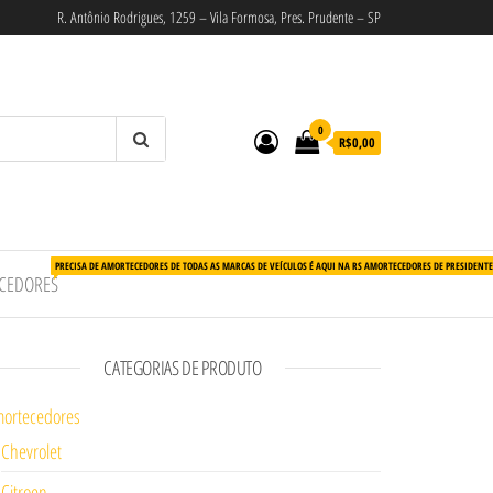
R. Antônio Rodrigues, 1259 – Vila Formosa, Pres. Prudente – SP
0
R$0,00
PRECISA DE AMORTECEDORES DE TODAS AS MARCAS DE VEÍCULOS É AQUI NA RS AMORTECEDORES DE PRESIDENT
CEDORES
CATEGORIAS DE PRODUTO
ortecedores
Chevrolet
Citroen