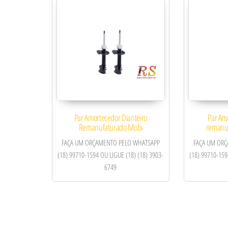
Par Amortecedor Dianteiro
Par Am
Remanufaturado Mobi
remanuf
FAÇA UM ORÇAMENTO PELO WHATSAPP
FAÇA UM OR
(18) 99710-1594 OU LIGUE (18) (18) 3903-
(18) 99710-159
6749