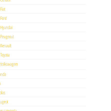
Fiat
Ford
Hyundai
Peugeout
Renault
Toyota
Volkswagem
onda
a
las
ugeot
m categoria