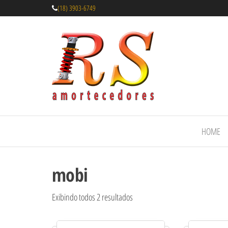
(18) 3903-6749
Rs
Amortecedores
Recondicionados
Amortecedor
de qualidade
Recondicion
reconhecida.
– Suspensão 
Molas
HOME
mobi
Exibindo todos 2 resultados