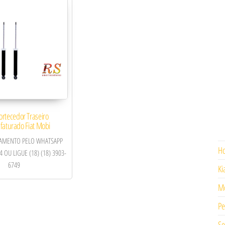
ortecedor Traseiro
aturado Fiat Mobi
ÇAMENTO PELO WHATSAPP
H
4 OU LIGUE (18) (18) 3903-
6749
Ki
Mo
Pe
Se