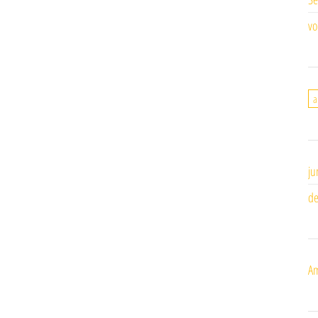
vo
a
ju
de
Am