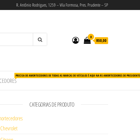
R. Antônio Rodrigues, 1259 – Vila Formosa, Pres. Prudente – SP
0
R$0,00
PRECISA DE AMORTECEDORES DE TODAS AS MARCAS DE VEÍCULOS É AQUI NA RS AMORTECEDORES DE PRESIDENT
CEDORES
CATEGORIAS DE PRODUTO
ortecedores
Chevrolet
Citroen