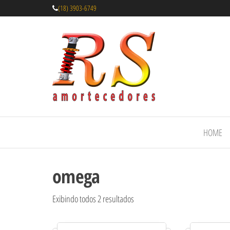
(18) 3903-6749
Rs
Amortecedores
Recondicionados
Amortecedor
de qualidade
Recondicion
reconhecida.
– Suspensão 
Molas
HOME
omega
Exibindo todos 2 resultados