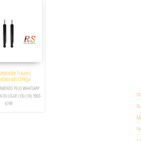
ortecedor Traseiro
ufaturado Omega
ÇAMENTO PELO WHATSAPP
H
4 OU LIGUE (18) (18) 3903-
6749
Ki
Mo
Pe
Se