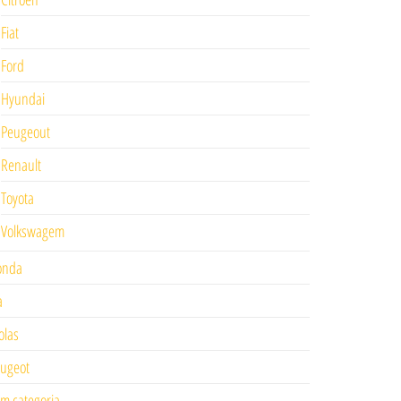
Fiat
Ford
Hyundai
Peugeout
Renault
Toyota
Volkswagem
onda
a
las
ugeot
m categoria