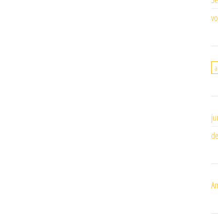
vo
a
ju
de
Am