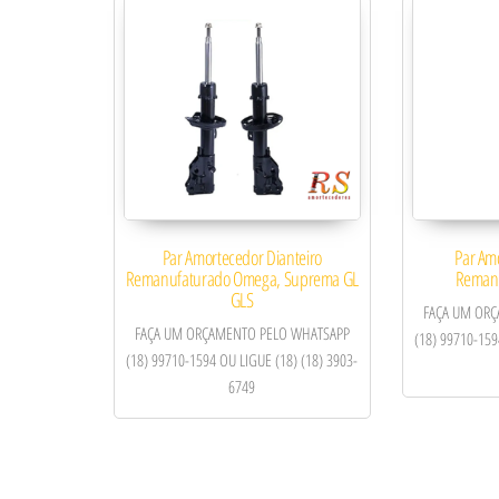
Par Amortecedor Dianteiro
Par Am
Remanufaturado Omega, Suprema GL
Reman
GLS
FAÇA UM OR
FAÇA UM ORÇAMENTO PELO WHATSAPP
(18) 99710-159
(18) 99710-1594 OU LIGUE (18) (18) 3903-
6749