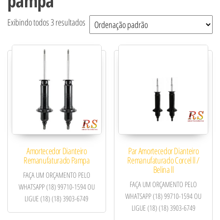
pampa
Exibindo todos 3 resultados
Amortecedor Dianteiro
Par Amortecedor Dianteiro
Remanufaturado Pampa
Remanufaturado Corcel ll /
Belina ll
FAÇA UM ORÇAMENTO PELO
FAÇA UM ORÇAMENTO PELO
WHATSAPP (18) 99710-1594 OU
WHATSAPP (18) 99710-1594 OU
LIGUE (18) (18) 3903-6749
LIGUE (18) (18) 3903-6749