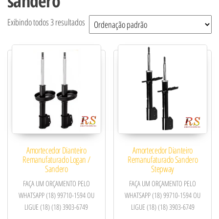
sandero
Exibindo todos 3 resultados
Amortecedor Dianteiro
Amortecedor Dianteiro
Remanufaturado Logan /
Remanufaturado Sandero
Sandero
Stepway
FAÇA UM ORÇAMENTO PELO
FAÇA UM ORÇAMENTO PELO
WHATSAPP (18) 99710-1594 OU
WHATSAPP (18) 99710-1594 OU
LIGUE (18) (18) 3903-6749
LIGUE (18) (18) 3903-6749