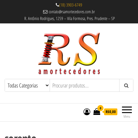
(18) 3903-6749
contato@rsamortecedores.com.br
R. Antônio Rodrigues, 1259 – Vila Formosa, Pres. Prudente – SP
Rs Amortecedores Recondicionados –
Amortecedores Recondicionados de
qualidade reconhecida.
Suspensão e Molas
0
R$0,00
Menu