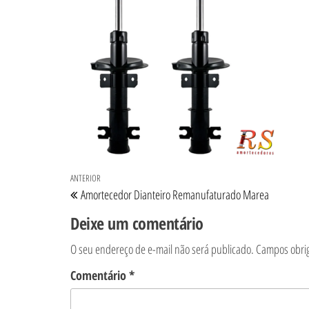
Navegação de Post
Post anterior
ANTERIOR
Amortecedor Dianteiro Remanufaturado Marea
Deixe um comentário
O seu endereço de e-mail não será publicado.
Campos obri
Comentário
*