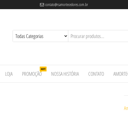
contato@rsamortecedores.com.br
es
ados
e
HOT!
LOJA
PROMOÇÃO
NOSSA HISTÓRIA
CONTATO
AMORTE
Am