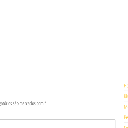
H
Ki
gatórios são marcados com
*
Mo
Pe
Se