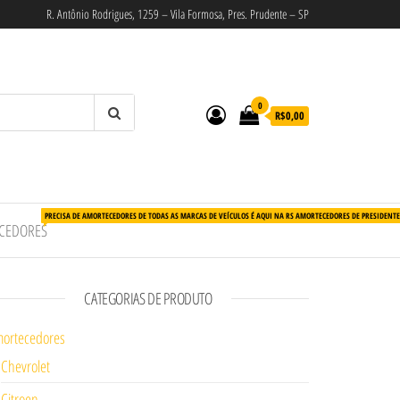
R. Antônio Rodrigues, 1259 – Vila Formosa, Pres. Prudente – SP
0
R$0,00
PRECISA DE AMORTECEDORES DE TODAS AS MARCAS DE VEÍCULOS É AQUI NA RS AMORTECEDORES DE PRESIDENT
CEDORES
CATEGORIAS DE PRODUTO
ortecedores
Chevrolet
Citroen