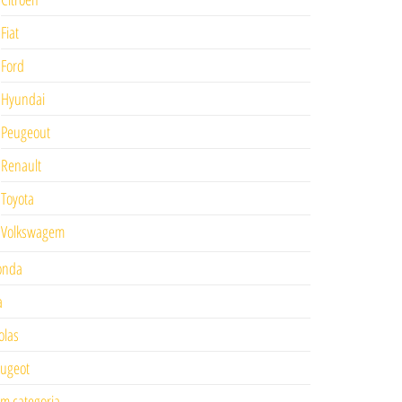
Fiat
Ford
Hyundai
Peugeout
Renault
Toyota
Volkswagem
onda
a
las
ugeot
m categoria