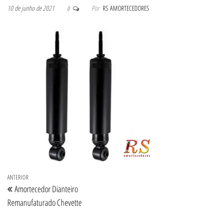
10 de junho de 2021
Por
RS AMORTECEDORES
0
Navegação de Post
Post anterior
ANTERIOR
Amortecedor Dianteiro
Remanufaturado Chevette