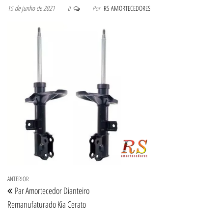
15 de junho de 2021
Por
RS AMORTECEDORES
0
Navegação de Post
Post anterior
ANTERIOR
Par Amortecedor Dianteiro
Remanufaturado Kia Cerato