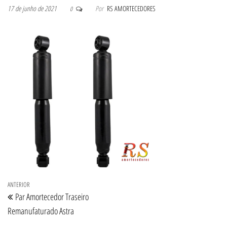
17 de junho de 2021
Por
RS AMORTECEDORES
0
Navegação de Post
Post anterior
ANTERIOR
Par Amortecedor Traseiro
Remanufaturado Astra