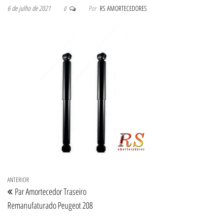
6 de julho de 2021
Por
RS AMORTECEDORES
0
Navegação de Post
Post anterior
ANTERIOR
Par Amortecedor Traseiro
Remanufaturado Peugeot 208