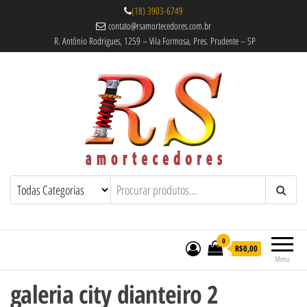
(18) 3903-6749
contato@rsamortecedores.com.br
R. Antônio Rodrigues, 1259 – Vila Formosa, Pres. Prudente – SP
Rs Amortecedores Recondicionados –
Amortecedores Recondicionados de
qualidade reconhecida.
Suspensão e Molas
0
R$0,00
Menu
galeria city dianteiro 2