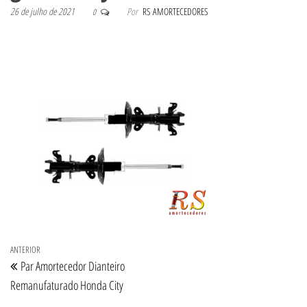
26 de julho de 2021
Por
RS AMORTECEDORES
0
Navegação de Post
Post anterior
ANTERIOR
Par Amortecedor Dianteiro
Remanufaturado Honda City