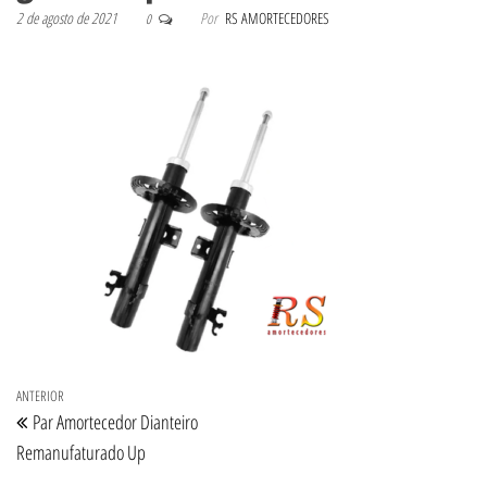
2 de agosto de 2021
Por
RS AMORTECEDORES
0
Navegação de Post
Post anterior
ANTERIOR
Par Amortecedor Dianteiro
Remanufaturado Up