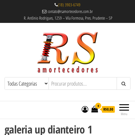
(18) 3903-6749
contato@rsamortecedores.com.br
R. Antônio Rodrigues, 1259 – Vila Formosa, Pres. Prudente – SP
Rs Amortecedores Recondicionados –
Amortecedores Recondicionados de
qualidade reconhecida.
Suspensão e Molas
0
R$0,00
Menu
galeria up dianteiro 1