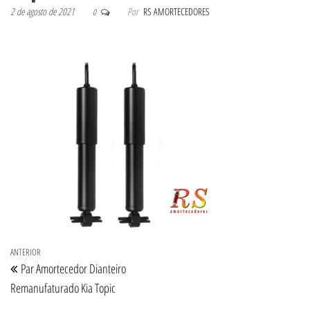
2 de agosto de 2021
Por
RS AMORTECEDORES
0
Navegação de Post
Post anterior
ANTERIOR
Par Amortecedor Dianteiro
Remanufaturado Kia Topic