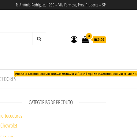
R. Antônio Rodrigues, 1259 – Vila Formosa, Pres. Prudente – SP
0
R$0,00
PRECISA DE AMORTECEDORES DE TODAS AS MARCAS DE VEÍCULOS É AQUI NA RS AMORTECEDORES DE PRESIDENT
CEDORES
CATEGORIAS DE PRODUTO
ortecedores
Chevrolet
Citroen