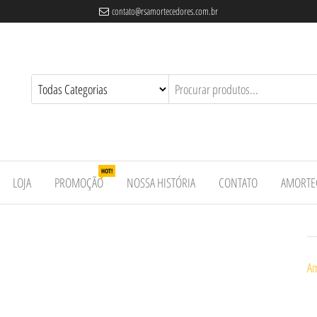
contato@rsamortecedores.com.br
es
ados
e
HOT!
LOJA
PROMOÇÃO
NOSSA HISTÓRIA
CONTATO
AMORTE
Am