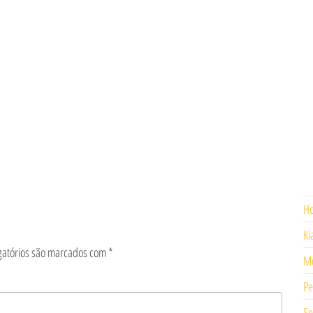
H
Ki
gatórios são marcados com
*
Mo
Pe
Se