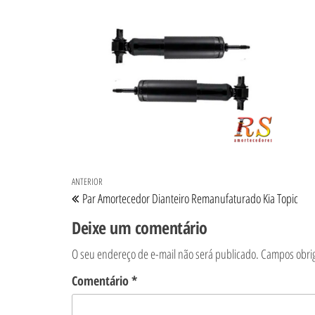
Navegação de Post
Post anterior
ANTERIOR
Par Amortecedor Dianteiro Remanufaturado Kia Topic
Deixe um comentário
O seu endereço de e-mail não será publicado.
Campos obri
Comentário
*