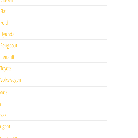
Fiat
Ford
Hyundai
Peugeout
Renault
Toyota
Volkswagem
onda
a
las
ugeot
m categoria