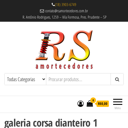
(18) 3903-6749
contato@rsamortecedores.com.br
R. Antônio Rodrigues, 1259 – Vila Formosa, Pres. Prudente – SP
Rs Amortecedores Recondicionados –
Amortecedores Recondicionados de
qualidade reconhecida.
Suspensão e Molas
0
R$0,00
Menu
galeria corsa dianteiro 1