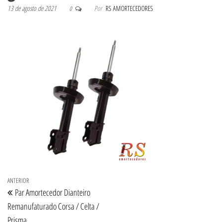
13 de agosto de 2021
Por
RS AMORTECEDORES
0
Navegação de Post
Post anterior
ANTERIOR
Par Amortecedor Dianteiro
Remanufaturado Corsa / Celta /
Prisma