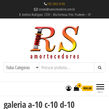
(18) 3903-6749
contato@rsamortecedores.com.br
R. Antônio Rodrigues, 1259 – Vila Formosa, Pres. Prudente – SP
Rs Amortecedores Recondicionados –
Amortecedores Recondicionados de
qualidade reconhecida.
Suspensão e Molas
0
R$0,00
Menu
galeria a-10 c-10 d-10