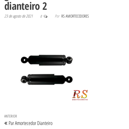
dianteiro 2
23 de agosto de 2021
Por
RS AMORTECEDORES
0
Navegação de Post
Post anterior
ANTERIOR
Par Amortecedor Dianteiro