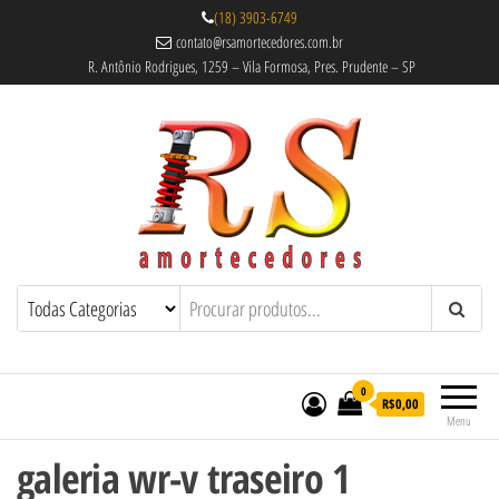
(18) 3903-6749
contato@rsamortecedores.com.br
R. Antônio Rodrigues, 1259 – Vila Formosa, Pres. Prudente – SP
Rs Amortecedores Recondicionados –
Amortecedores Recondicionados de
qualidade reconhecida.
Suspensão e Molas
0
R$0,00
Menu
galeria wr-v traseiro 1