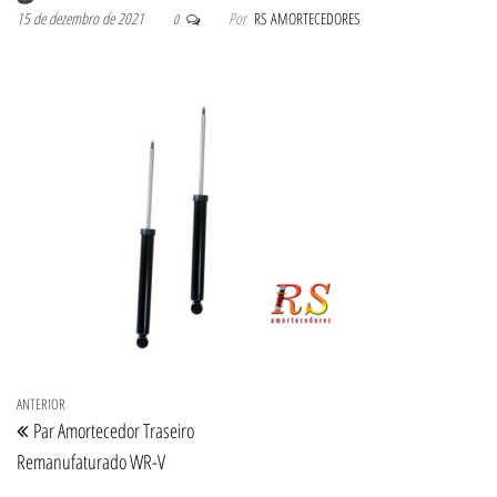
15 de dezembro de 2021
Por
RS AMORTECEDORES
0
Navegação de Post
Post anterior
ANTERIOR
Par Amortecedor Traseiro
Remanufaturado WR-V