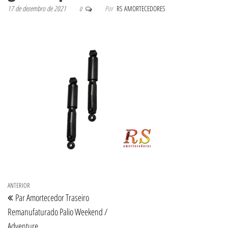
17 de dezembro de 2021
Por
RS AMORTECEDORES
0
Navegação de Post
Post anterior
ANTERIOR
Par Amortecedor Traseiro
Remanufaturado Palio Weekend /
Adventure