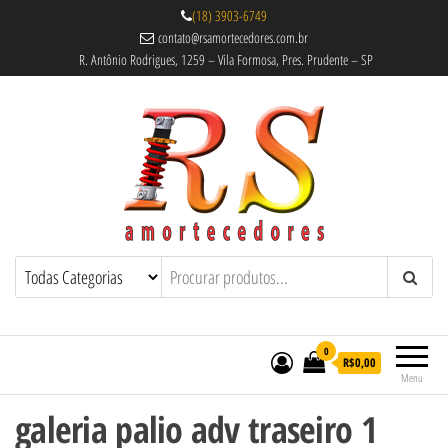
(18) 3903-6749
contato@rsamortecedores.com.br
R. Antônio Rodrigues, 1259 – Vila Formosa, Pres. Prudente – SP
Rs Amortecedores Recondicionados –
Amortecedores Recondicionados de
qualidade reconhecida.
Suspensão e Molas
0
R$0,00
Menu
galeria palio adv traseiro 1