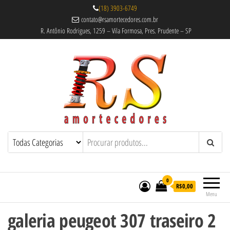
(18) 3903-6749
contato@rsamortecedores.com.br
R. Antônio Rodrigues, 1259 – Vila Formosa, Pres. Prudente – SP
Rs Amortecedores Recondicionados –
Amortecedores Recondicionados de
qualidade reconhecida.
Suspensão e Molas
0
R$0,00
Menu
galeria peugeot 307 traseiro 2