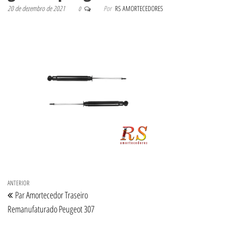
20 de dezembro de 2021
Por
RS AMORTECEDORES
0
Navegação de Post
Post anterior
ANTERIOR
Par Amortecedor Traseiro
Remanufaturado Peugeot 307