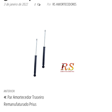
3 de janeiro de 2022
Por
RS AMORTECEDORES
0
Navegação de Post
Post anterior
ANTERIOR
Par Amortecedor Traseiro
Remanufaturado Prius