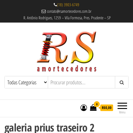
(18) 3903-6749
contato@rsamortecedores.com.br
R. Antônio Rodrigues, 1259 – Vila Formosa, Pres. Prudente – SP
Rs Amortecedores Recondicionados –
Amortecedores Recondicionados de
qualidade reconhecida.
Suspensão e Molas
0
R$0,00
Menu
galeria prius traseiro 2