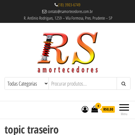
(18) 3903-6749
contato@rsamortecedores.com.br
R. Antônio Rodrigues, 1259 – Vila Formosa, Pres. Prudente – SP
Rs Amortecedores Recondicionados –
Amortecedores Recondicionados de
qualidade reconhecida.
Suspensão e Molas
0
R$0,00
Menu
topic traseiro