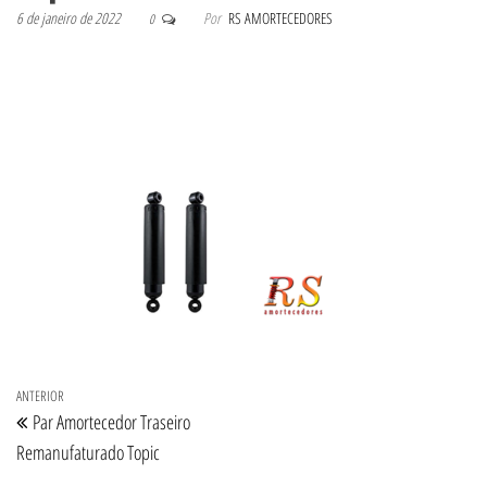
6 de janeiro de 2022
Por
RS AMORTECEDORES
0
Navegação de Post
Post anterior
ANTERIOR
Par Amortecedor Traseiro
Remanufaturado Topic