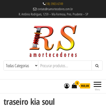
(18) 3903-6749
contato@rsamortecedores.com.br
R. Antônio Rodrigues, 1259 – Vila Formosa, Pres. Prudente – SP
Rs Amortecedores Recondicionados –
Amortecedores Recondicionados de
qualidade reconhecida.
Suspensão e Molas
0
R$0,00
Menu
traseiro kia soul