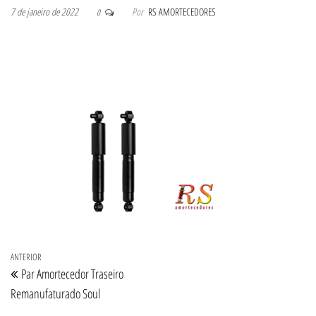
7 de janeiro de 2022
Por
RS AMORTECEDORES
0
Navegação de Post
Post anterior
ANTERIOR
Par Amortecedor Traseiro
Remanufaturado Soul