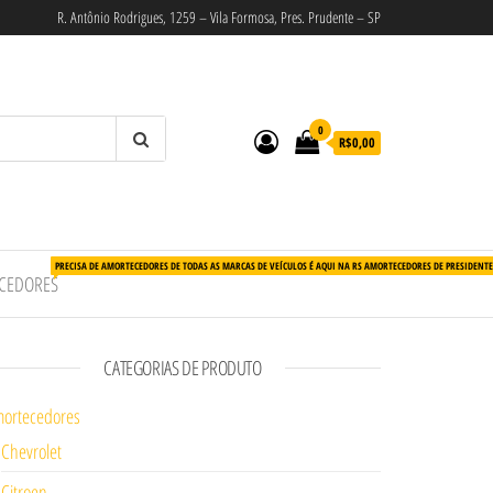
R. Antônio Rodrigues, 1259 – Vila Formosa, Pres. Prudente – SP
0
R$0,00
PRECISA DE AMORTECEDORES DE TODAS AS MARCAS DE VEÍCULOS É AQUI NA RS AMORTECEDORES DE PRESIDENT
CEDORES
CATEGORIAS DE PRODUTO
ortecedores
Chevrolet
Citroen