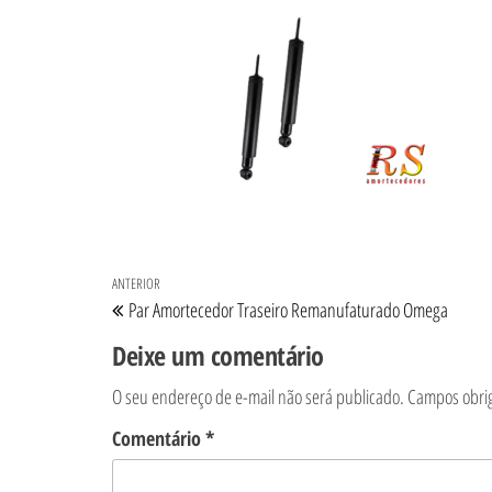
Navegação de Post
Post anterior
ANTERIOR
Par Amortecedor Traseiro Remanufaturado Omega
Deixe um comentário
O seu endereço de e-mail não será publicado.
Campos obri
Comentário
*