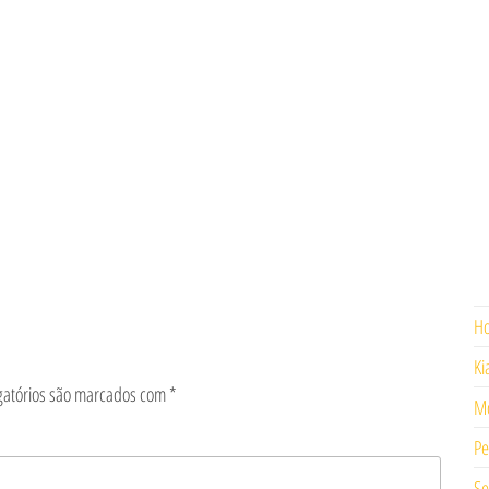
H
Ki
gatórios são marcados com
*
Mo
Pe
Se