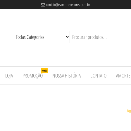
contato@rsamortecedores.com.br
es
ados
e
HOT!
LOJA
PROMOÇÃO
NOSSA HISTÓRIA
CONTATO
AMORTE
Am