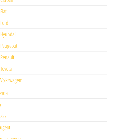
Fiat
Ford
Hyundai
Peugeout
Renault
Toyota
Volkswagem
onda
a
las
ugeot
m categoria