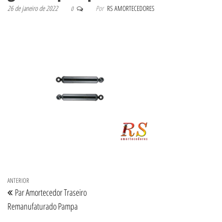
26 de janeiro de 2022
Por
RS AMORTECEDORES
0
Navegação de Post
Post anterior
ANTERIOR
Par Amortecedor Traseiro
Remanufaturado Pampa