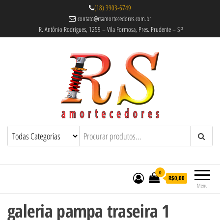
(18) 3903-6749
contato@rsamortecedores.com.br
R. Antônio Rodrigues, 1259 – Vila Formosa, Pres. Prudente – SP
Rs Amortecedores Recondicionados –
Amortecedores Recondicionados de
qualidade reconhecida.
Suspensão e Molas
0
R$0,00
Menu
galeria pampa traseira 1