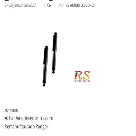
27 de janeiro de 2022
Por
RS AMORTECEDORES
0
Navegação de Post
Post anterior
ANTERIOR
Par Amortecedor Traseiro
Remanufaturado Ranger