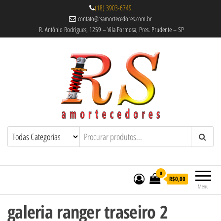
(18) 3903-6749
contato@rsamortecedores.com.br
R. Antônio Rodrigues, 1259 – Vila Formosa, Pres. Prudente – SP
Rs Amortecedores Recondicionados –
Amortecedores Recondicionados de
qualidade reconhecida.
Suspensão e Molas
0
R$0,00
Menu
galeria ranger traseiro 2