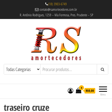
(18) 3903-6749
contato@rsamortecedores.com.br
R. Antônio Rodrigues, 1259 – Vila Formosa, Pres. Prudente – SP
Rs Amortecedores Recondicionados –
Amortecedores Recondicionados de
qualidade reconhecida.
Suspensão e Molas
0
R$0,00
Menu
traseiro cruze