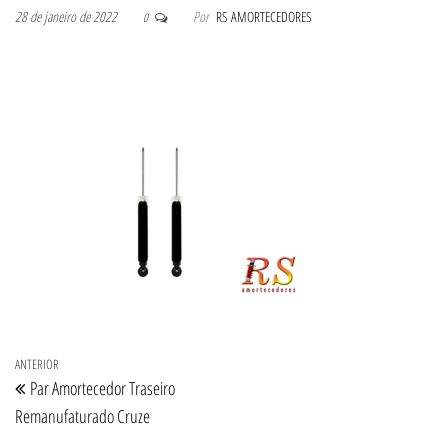
28 de janeiro de 2022
Por
RS AMORTECEDORES
0
Navegação de Post
Post anterior
ANTERIOR
Par Amortecedor Traseiro
Remanufaturado Cruze