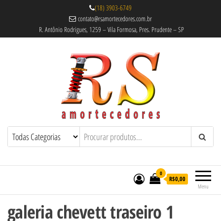
(18) 3903-6749
contato@rsamortecedores.com.br
R. Antônio Rodrigues, 1259 – Vila Formosa, Pres. Prudente – SP
Rs Amortecedores Recondicionados –
Amortecedores Recondicionados de
qualidade reconhecida.
Suspensão e Molas
0
R$0,00
Menu
galeria chevett traseiro 1