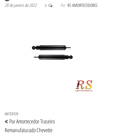
28 de janeiro de 2022
Por
RS AMORTECEDORES
0
Navegação de Post
Post anterior
ANTERIOR
Par Amortecedor Traseiro
Remanufaturado Chevette