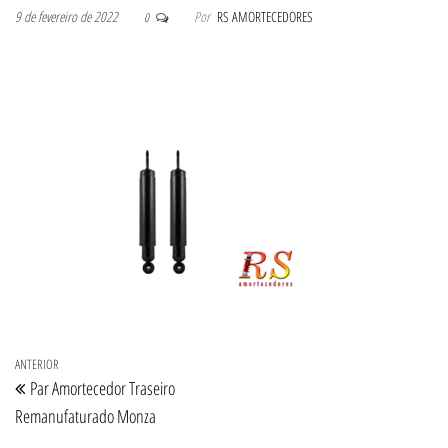
9 de fevereiro de 2022
Por
RS AMORTECEDORES
0
Navegação de Post
Post anterior
ANTERIOR
Par Amortecedor Traseiro
Remanufaturado Monza