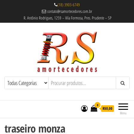
(18) 3903-6749
contato@rsamortecedores.com.br
R. Antônio Rodrigues, 1259 – Vila Formosa, Pres. Prudente – SP
Rs Amortecedores Recondicionados –
Amortecedores Recondicionados de
qualidade reconhecida.
Suspensão e Molas
0
R$0,00
Menu
traseiro monza