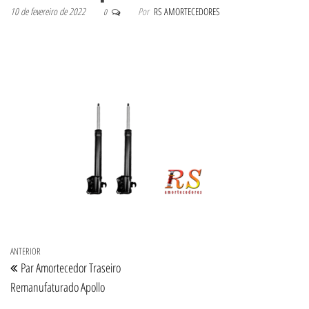
10 de fevereiro de 2022
Por
RS AMORTECEDORES
0
Navegação de Post
Post anterior
ANTERIOR
Par Amortecedor Traseiro
Remanufaturado Apollo