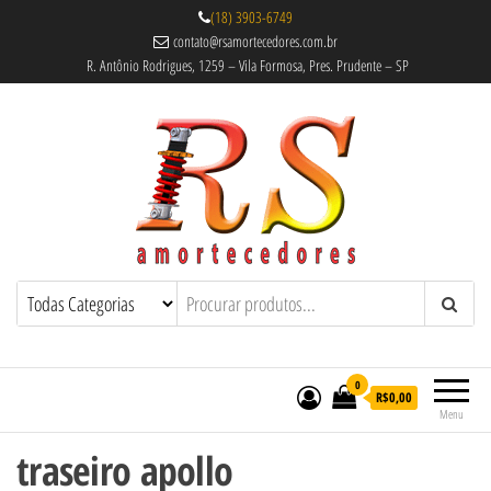
(18) 3903-6749
contato@rsamortecedores.com.br
R. Antônio Rodrigues, 1259 – Vila Formosa, Pres. Prudente – SP
Rs Amortecedores Recondicionados –
Amortecedores Recondicionados de
qualidade reconhecida.
Suspensão e Molas
0
R$0,00
Menu
traseiro apollo