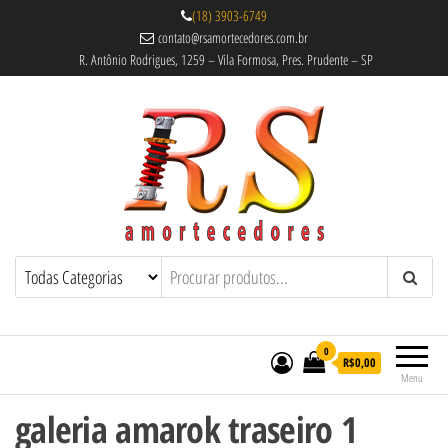
(18) 3903-6749
contato@rsamortecedores.com.br
R. Antônio Rodrigues, 1259 – Vila Formosa, Pres. Prudente – SP
Rs Amortecedores Recondicionados –
Amortecedores Recondicionados de
qualidade reconhecida.
Suspensão e Molas
0
R$0,00
Menu
galeria amarok traseiro 1