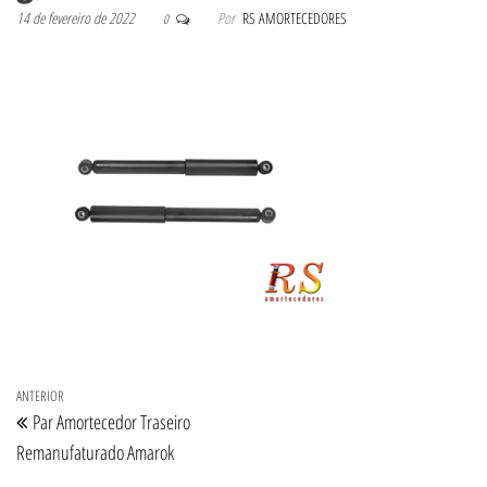
14 de fevereiro de 2022
Por
RS AMORTECEDORES
0
Navegação de Post
Post anterior
ANTERIOR
Par Amortecedor Traseiro
Remanufaturado Amarok