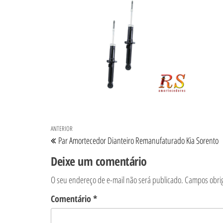
Navegação de Post
Post anterior
ANTERIOR
Par Amortecedor Dianteiro Remanufaturado Kia Sorento
Deixe um comentário
O seu endereço de e-mail não será publicado.
Campos obri
Comentário
*