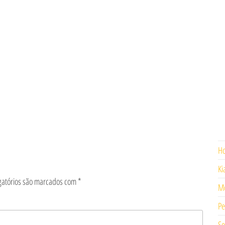
H
Ki
gatórios são marcados com
*
Mo
Pe
Se