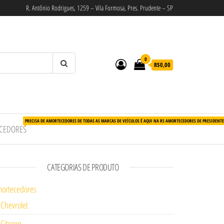
R. Antônio Rodrigues, 1259 – Vila Formosa, Pres. Prudente – SP
0
R$0,00
PRECISA DE AMORTECEDORES DE TODAS AS MARCAS DE VEÍCULOS É AQUI NA RS AMORTECEDORES DE PRESIDENT
CEDORES
CATEGORIAS DE PRODUTO
ortecedores
Chevrolet
Citroen