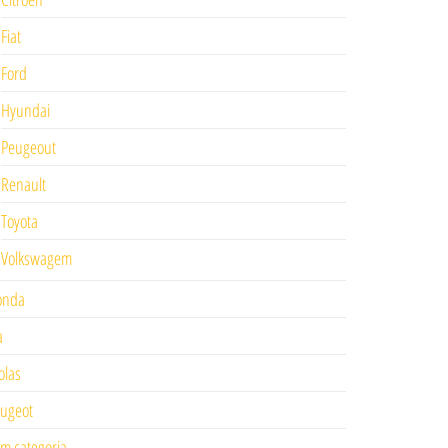
Fiat
Ford
Hyundai
Peugeout
Renault
Toyota
Volkswagem
onda
a
las
ugeot
m categoria