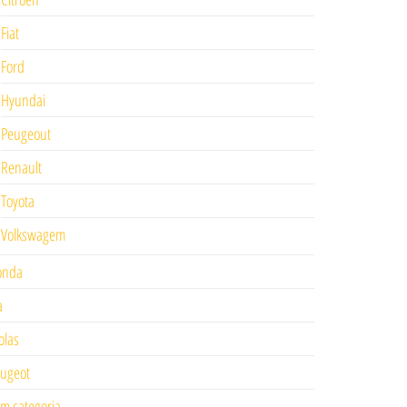
Fiat
Ford
Hyundai
Peugeout
Renault
Toyota
Volkswagem
onda
a
las
ugeot
m categoria