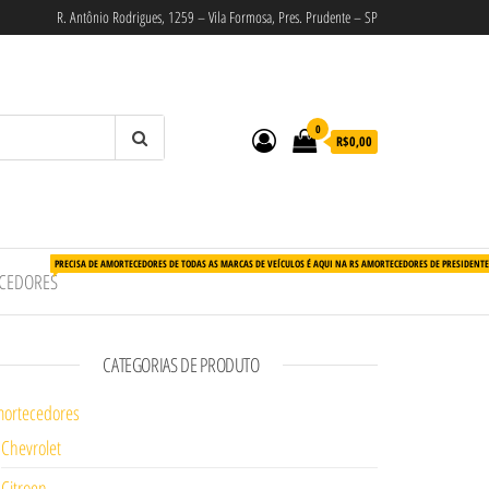
R. Antônio Rodrigues, 1259 – Vila Formosa, Pres. Prudente – SP
0
R$0,00
PRECISA DE AMORTECEDORES DE TODAS AS MARCAS DE VEÍCULOS É AQUI NA RS AMORTECEDORES DE PRESIDENT
CEDORES
CATEGORIAS DE PRODUTO
ortecedores
Chevrolet
Citroen