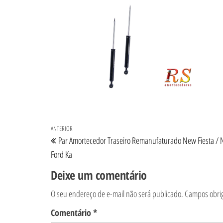
Navegação de Post
Post anterior
ANTERIOR
Par Amortecedor Traseiro Remanufaturado New Fiesta / 
Ford Ka
Deixe um comentário
O seu endereço de e-mail não será publicado.
Campos obri
Comentário
*