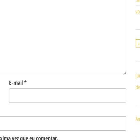
vo
a
ju
E-mail
*
de
Am
óxima vez que eu comentar.