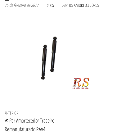
25 de fevereiro de 2022
Por
RS AMORTECEDORES
0
Navegação de Post
Post anterior
ANTERIOR
Par Amortecedor Traseiro
Remanufaturado RAV4