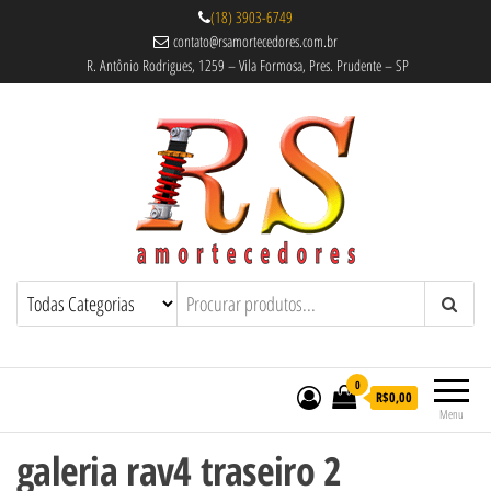
(18) 3903-6749
contato@rsamortecedores.com.br
R. Antônio Rodrigues, 1259 – Vila Formosa, Pres. Prudente – SP
Rs Amortecedores Recondicionados –
Amortecedores Recondicionados de
qualidade reconhecida.
Suspensão e Molas
0
R$0,00
Menu
galeria rav4 traseiro 2