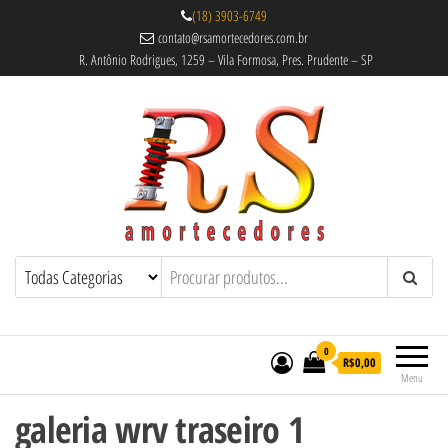
(18) 3903-6749
contato@rsamortecedores.com.br
R. Antônio Rodrigues, 1259 – Vila Formosa, Pres. Prudente – SP
Rs Amortecedores Recondicionados –
Amortecedores Recondicionados de
qualidade reconhecida.
Suspensão e Molas
0
R$0,00
Menu
galeria wrv traseiro 1