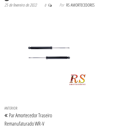
25 de fevereiro de 2022
Por
RS AMORTECEDORES
0
Navegação de Post
Post anterior
ANTERIOR
Par Amortecedor Traseiro
Remanufaturado WR-V