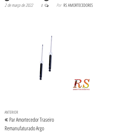
2 de março de 2022
Por
RS AMORTECEDORES
0
Navegação de Post
Post anterior
ANTERIOR
Par Amortecedor Traseiro
Remanufaturado Argo