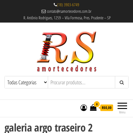
(18) 3903-6749
contato@rsamortecedores.com.br
R. Antônio Rodrigues, 1259 – Vila Formosa, Pres. Prudente – SP
Rs Amortecedores Recondicionados –
Amortecedores Recondicionados de
qualidade reconhecida.
Suspensão e Molas
0
R$0,00
Menu
galeria argo traseiro 2