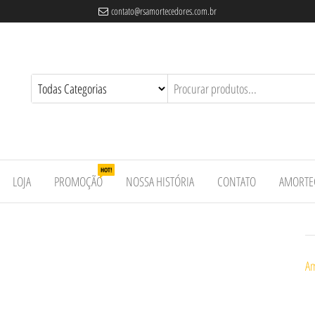
contato@rsamortecedores.com.br
es
ados
e
HOT!
LOJA
PROMOÇÃO
NOSSA HISTÓRIA
CONTATO
AMORTE
Am