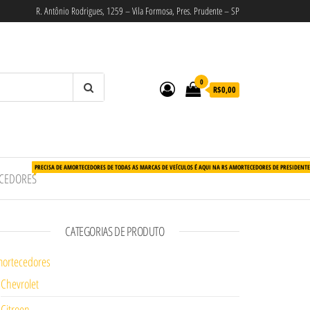
R. Antônio Rodrigues, 1259 – Vila Formosa, Pres. Prudente – SP
0
R$0,00
PRECISA DE AMORTECEDORES DE TODAS AS MARCAS DE VEÍCULOS É AQUI NA RS AMORTECEDORES DE PRESIDENT
CEDORES
CATEGORIAS DE PRODUTO
ortecedores
Chevrolet
Citroen