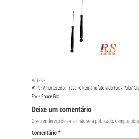
Navegação de Post
Post anterior
ANTERIOR
Par Amortecedor Traseiro Remanufaturado Fox / Polo/ Cr
Fox / Space Fox
Deixe um comentário
O seu endereço de e-mail não será publicado.
Campos obri
Comentário
*