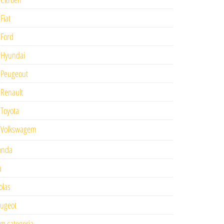
Fiat
Ford
Hyundai
Peugeout
Renault
Toyota
Volkswagem
onda
a
las
ugeot
m categoria