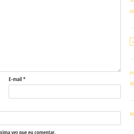
vo
a
ju
E-mail
*
de
Am
óxima vez que eu comentar.