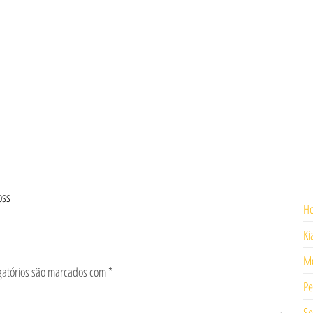
oss
H
Ki
Mo
gatórios são marcados com
*
Pe
Se