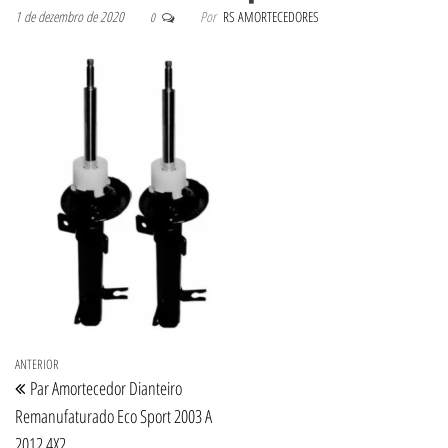
1 de dezembro de 2020
Por
RS AMORTECEDORES
0
Navegação de Post
Post anterior
ANTERIOR
Par Amortecedor Dianteiro
Remanufaturado Eco Sport 2003 A
2012 4X2