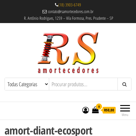
(18) 3903-6749
contato@rsamortecedores.com.br
R. Antônio Rodrigues, 1259 – Vila Formosa, Pres. Prudente – SP
Rs Amortecedores Recondicionados –
Amortecedores Recondicionados de
qualidade reconhecida.
Suspensão e Molas
0
R$0,00
Menu
amort-diant-ecosport