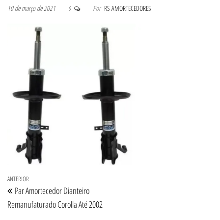
10 de março de 2021
Por
RS AMORTECEDORES
0
Navegação de Post
Post anterior
ANTERIOR
Par Amortecedor Dianteiro
Remanufaturado Corolla Até 2002