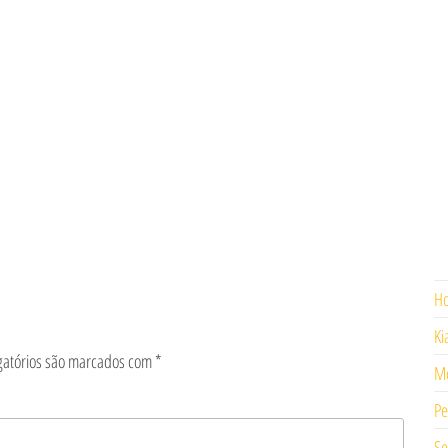
H
Ki
gatórios são marcados com
*
Mo
Pe
Se