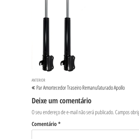
Navegação de Post
Post anterior
ANTERIOR
Par Amortecedor Traseiro Remanufaturado Apollo
Deixe um comentário
O seu endereço de e-mail não será publicado.
Campos obri
Comentário
*