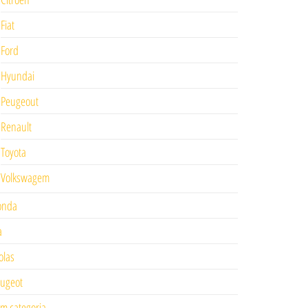
Fiat
Ford
Hyundai
Peugeout
Renault
Toyota
Volkswagem
onda
a
las
ugeot
m categoria