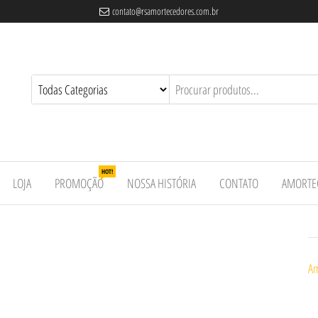
contato@rsamortecedores.com.br
es
ados
e
HOT!
LOJA
PROMOÇÃO
NOSSA HISTÓRIA
CONTATO
AMORTE
Am