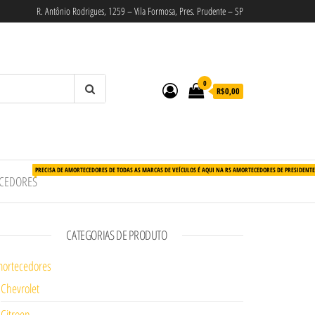
R. Antônio Rodrigues, 1259 – Vila Formosa, Pres. Prudente – SP
0
R$0,00
PRECISA DE AMORTECEDORES DE TODAS AS MARCAS DE VEÍCULOS É AQUI NA RS AMORTECEDORES DE PRESIDENT
CEDORES
CATEGORIAS DE PRODUTO
ortecedores
Chevrolet
Citroen