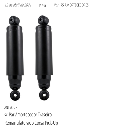
12 de abril de 2021
Por
RS AMORTECEDORES
0
Navegação de Post
Post anterior
ANTERIOR
Par Amortecedor Traseiro
Remanufaturado Corsa Pick-Up