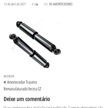
13 de abril de 2021
Por
RS AMORTECEDORES
0
Navegação de Post
Post anterior
ANTERIOR
Amortecedor Traseiro
Remanufaturado Vectra GT
Deixe um comentário
O seu endereço de e-mail não será publicado.
Campos obrigatórios são