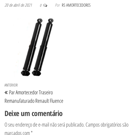
20 de abril de 2021
Por
RS AMORTECEDORES
0
Navegação de Post
Post anterior
ANTERIOR
Par Amortecedor Traseiro
Remanufaturado Renault Fluence
Deixe um comentário
O seu endereço de e-mail não será publicado.
Campos obrigatórios são
marcados com
*