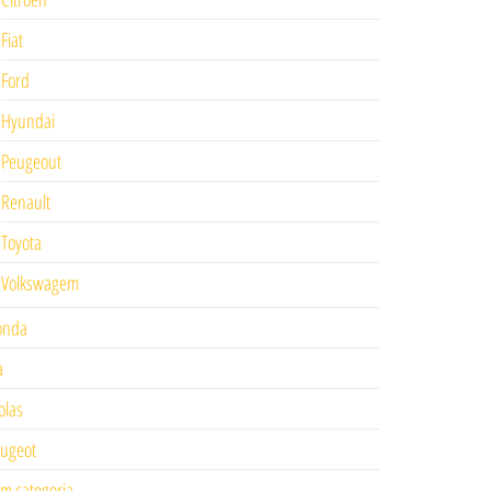
Fiat
Ford
Hyundai
Peugeout
Renault
Toyota
Volkswagem
onda
a
las
ugeot
m categoria