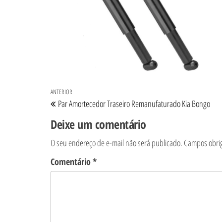
Navegação de Post
Post anterior
ANTERIOR
Par Amortecedor Traseiro Remanufaturado Kia Bongo
Deixe um comentário
O seu endereço de e-mail não será publicado.
Campos obri
Comentário
*