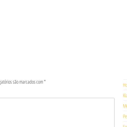
gatórios são marcados com
*
H
Ki
Mo
Pe
Se