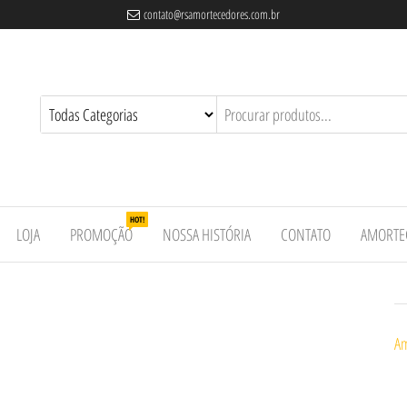
contato@rsamortecedores.com.br
es
ados
e
HOT!
LOJA
PROMOÇÃO
NOSSA HISTÓRIA
CONTATO
AMORTE
Am