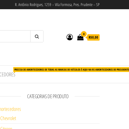
R. Antônio Rodrigues, 1259 – Vila Formosa, Pres. Prudente – SP
0
R$0,00
PRECISA DE AMORTECEDORES DE TODAS AS MARCAS DE VEÍCULOS É AQUI NA RS AMORTECEDORES DE PRESIDENT
CEDORES
CATEGORIAS DE PRODUTO
ortecedores
Chevrolet
Citroen