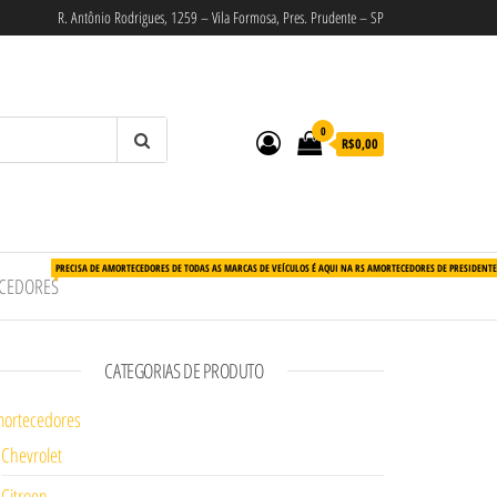
R. Antônio Rodrigues, 1259 – Vila Formosa, Pres. Prudente – SP
0
R$0,00
PRECISA DE AMORTECEDORES DE TODAS AS MARCAS DE VEÍCULOS É AQUI NA RS AMORTECEDORES DE PRESIDENT
CEDORES
CATEGORIAS DE PRODUTO
ortecedores
Chevrolet
Citroen