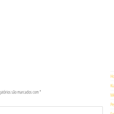
H
Ki
gatórios são marcados com
*
Mo
Pe
Se