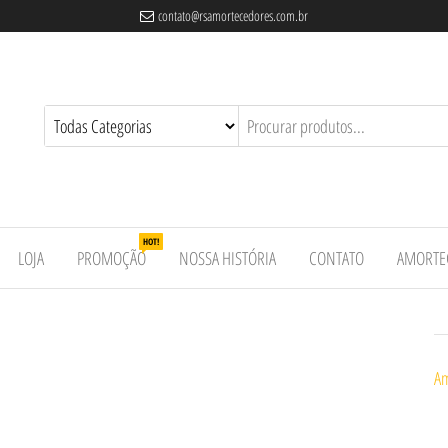
contato@rsamortecedores.com.br
es
ados
e
HOT!
LOJA
PROMOÇÃO
NOSSA HISTÓRIA
CONTATO
AMORTE
Am