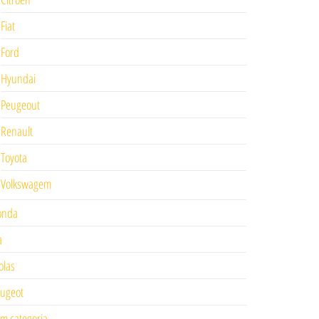
Fiat
Ford
Hyundai
Peugeout
Renault
Toyota
Volkswagem
onda
a
las
ugeot
m categoria