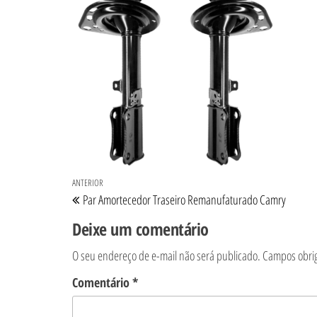
Navegação de Post
Post anterior
ANTERIOR
Par Amortecedor Traseiro Remanufaturado Camry
Deixe um comentário
O seu endereço de e-mail não será publicado.
Campos obri
Comentário
*