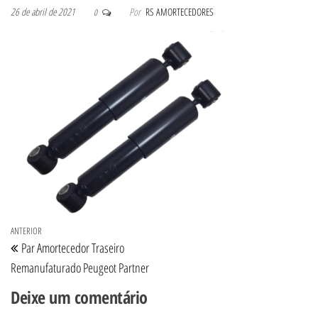
26 de abril de 2021
Por
RS AMORTECEDORES
0
Navegação de Post
Post anterior
ANTERIOR
Par Amortecedor Traseiro
Remanufaturado Peugeot Partner
Deixe um comentário