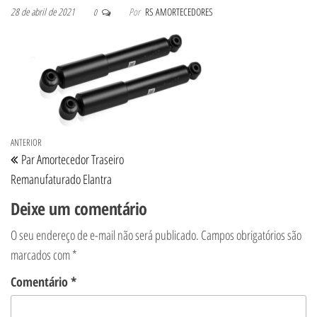
28 de abril de 2021
Por
RS AMORTECEDORES
0
Navegação de Post
Post anterior
ANTERIOR
Par Amortecedor Traseiro
Remanufaturado Elantra
Deixe um comentário
O seu endereço de e-mail não será publicado.
Campos obrigatórios são
marcados com
*
Comentário
*