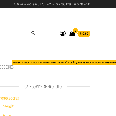
R. Antônio Rodrigues, 1259 – Vila Formosa, Pres. Prudente – SP
0
R$0,00
PRECISA DE AMORTECEDORES DE TODAS AS MARCAS DE VEÍCULOS É AQUI NA RS AMORTECEDORES DE PRESIDENT
CEDORES
CATEGORIAS DE PRODUTO
ortecedores
Chevrolet
Citroen