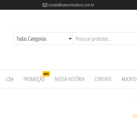
contato@rsamortecedores.com.br
es
ados
e
HOT!
LOJA
PROMOÇÃO
NOSSA HISTÓRIA
CONTATO
AMORTE
Am