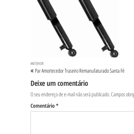
Navegação de Post
Post anterior
ANTERIOR
Par Amortecedor Traseiro Remanufaturado Santa Fé
Deixe um comentário
O seu endereço de e-mail não será publicado.
Campos obri
Comentário
*