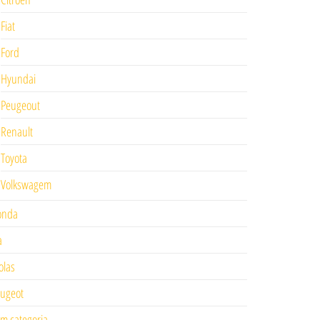
Fiat
Ford
Hyundai
Peugeout
Renault
Toyota
Volkswagem
onda
a
las
ugeot
m categoria