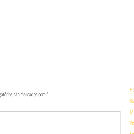
H
gatórios são marcados com
*
Ki
Mo
Pe
Se