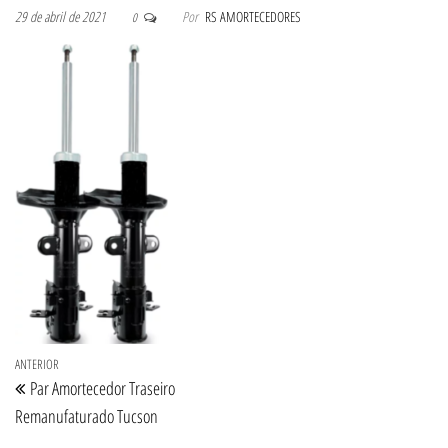
29 de abril de 2021
Por
RS AMORTECEDORES
0
Navegação de Post
Post anterior
ANTERIOR
Par Amortecedor Traseiro
Remanufaturado Tucson