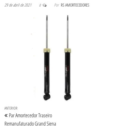
29 de abril de 2021
Por
RS AMORTECEDORES
0
Navegação de Post
Post anterior
ANTERIOR
Par Amortecedor Traseiro
Remanufaturado Grand Siena